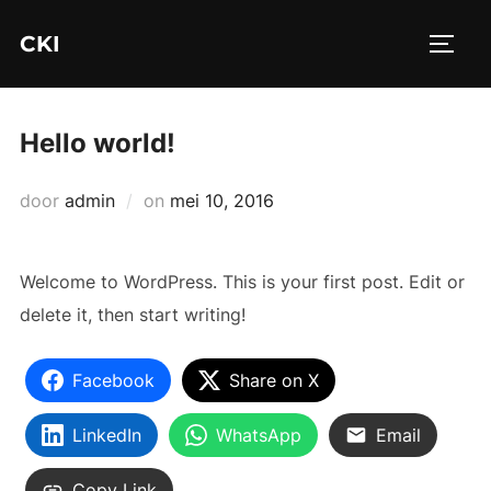
Ga
CKI
naar
TOGGL
de
inhoud
Hello world!
Geplaatst
door
admin
on
mei 10, 2016
op
Welcome to WordPress. This is your first post. Edit or
delete it, then start writing!
Facebook
Share on X
LinkedIn
WhatsApp
Email
Copy Link