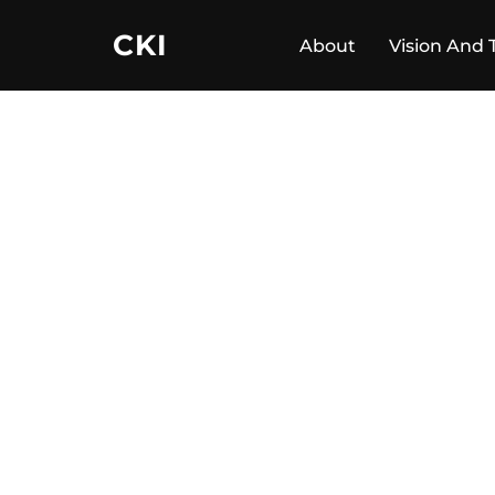
Ga
CKI
naar
About
Vision And 
de
inhoud