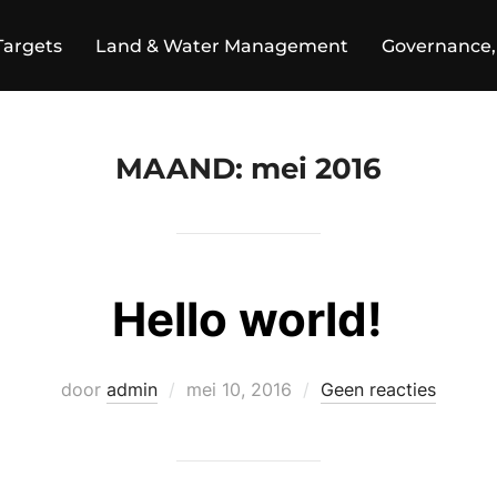
Targets
Land & Water Management
Governance, 
MAAND:
mei 2016
Hello world!
Geplaatst
door
admin
mei 10, 2016
Geen reacties
op