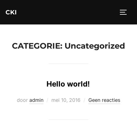
Ga
CKI
naar
TOGGL
de
inhoud
CATEGORIE:
Uncategorized
Hello world!
Geplaatst
door
admin
mei 10, 2016
Geen reacties
op